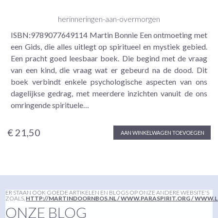
herinneringen-aan-overmorgen
ISBN:9789077649114 Martin Bonnie Een ontmoeting met
een Gids, die alles uitlegt op spiritueel en mystiek gebied.
Een pracht goed leesbaar boek. Die begind met de vraag
van een kind, die vraag wat er gebeurd na de dood. Dit
boek verbindt enkele psychologische aspecten van ons
dagelijkse gedrag, met meerdere inzichten vanuit de ons
omringende spirituele…
€ 21,50
AAN WINKELWAGEN TOEVOEGEN
ER STAAN OOK GOEDE ARTIKELEN EN BLOGS OP ONZE ANDERE WEBSITE'S
ZOALS,
HTTP://MARTINDOORNBOS.NL
/
WWW.PARASPIRIT.ORG
/
WWW.L
ONZE BLOG