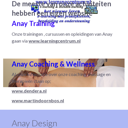
De meeste van onze activiteiten
hebben een eigen website
Anay Training
Onze trainingen , cursussen en opleidingen van Anay
gaan via
www.learningcentrum.nl
Anay Coaching & Wellness
Al onze informatie over onze coaching, massage en
therapieën staan op;
www.dendera.nl
www.martindoornbos.nl
Anay Design