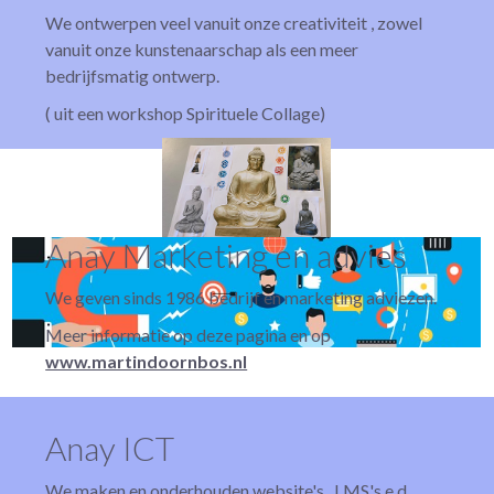
We ontwerpen veel vanuit onze creativiteit , zowel
vanuit onze kunstenaarschap als een meer
bedrijfsmatig ontwerp.
( uit een workshop Spirituele Collage)
Anay Marketing en advies
We geven sinds 1986 bedrijf en marketing adviezen.
Meer informatie op deze pagina en op
www.martindoornbos.nl
Anay ICT
We maken en onderhouden website's , LMS's e.d