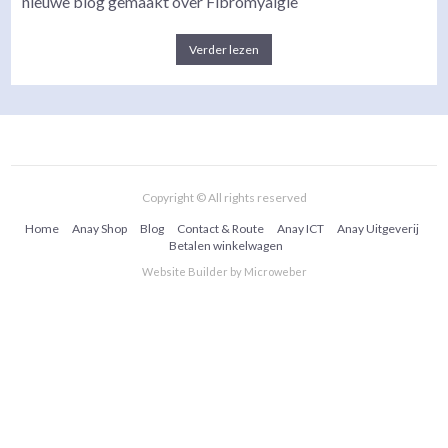
nieuwe blog gemaakt over Fibromyalgie
Verder lezen
Copyright © All rights reserved
Home
Anay Shop
Blog
Contact & Route
Anay ICT
Anay Uitgeverij
Betalen winkelwagen
Website Builder
by
Microweber