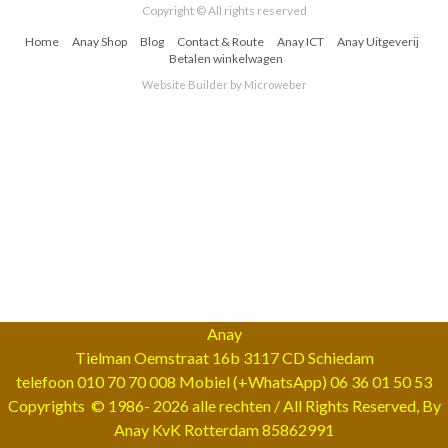
Copyright © All rights reserved
Home
Anay Shop
Blog
Contact & Route
Anay ICT
Anay Uitgeverij
Betalen winkelwagen
Website Builder
by
Microweber
Anay
Tielman Oemstraat 16b 3117 CD Schiedam
telefoon 010 70 70 008 Mobiel (+WhatsApp) 06 36 01 50 53
Copyrights © 1986-
2026 alle rechten / All Rights Reserved, By
Anay KvK Rotterdam 85862991